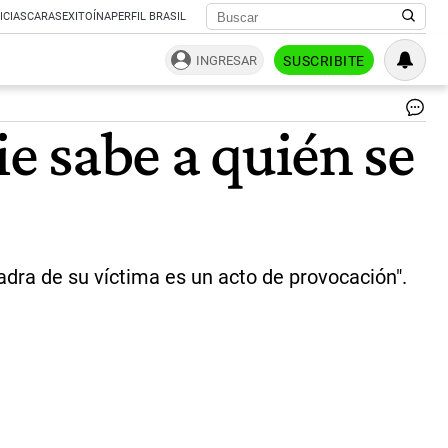
ICIAS
CARAS
EXITOÍNA
PERFIL BRASIL
INGRESAR
SUSCRIBITE
Re
ie sabe a quién se
a
Se
Ber
|
Pa
Cua
adra de su víctima es un acto de provocación".