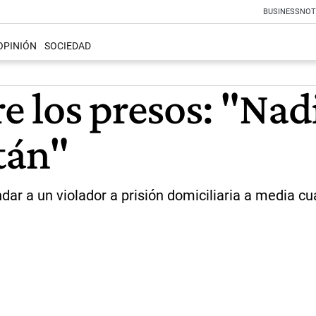
BUSINESS
NOT
OPINIÓN
SOCIEDAD
re los presos: "Nad
tán"
ar a un violador a prisión domiciliaria a media cu