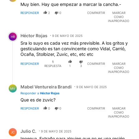
Muy bien. Hay que empezar a marcar la cancha.-
RESPONDER
2
0
COMPARTIR
MARCAR
COMO
INAPROPIADO
Comentario de Héctor Rojas.
Héctor Rojas
9 DE MAYO DE 2025
HR
Sra lo suyo es cada vez más previsible. A los gritos y
gesticulando es tan convincente como Vidal, Carrió,
Ocaña, Stolbizer, Zuvic, etc, etc etc
1
RESPONDER
COMPARTIR
MARCAR
RESPUESTA
1
3
COMO
INAPROPIADO
Respuesta de Mabel Ventureira Brandi.
Mabel Ventureira Brandi
9 DE MAYO DE 2025
MV
Responder a
Héctor Rojas
Que es de zuvic?
RESPONDER
0
0
COMPARTIR
MARCAR
COMO
INAPROPIADO
Comentario de Julio C..
Julio C.
9 DE MAYO DE 2025
JC
Ingenua. Extraño para alguien que no es una recién