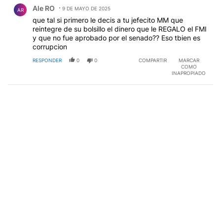
Comentario de Ale RO.
Ale RO
9 DE MAYO DE 2025
AR
que tal si primero le decis a tu jefecito MM que
reintegre de su bolsillo el dinero que le REGALO el FMI
y que no fue aprobado por el senado?? Eso tbien es
corrupcion
RESPONDER
0
0
COMPARTIR
MARCAR
COMO
INAPROPIADO