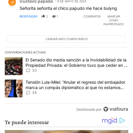
Gustavo papada
8 DE MAYO DE 2025
GP
Señorita señorita el chico papudo me hace bulyng
RESPONDER
2
1
COMPARTIR
MARCAR
COMO
INAPROPIADO
CARGAR MÁS COMENTARIOS
CONVERSACIONES ACTIVAS
Este listado muestra los artículos con más comentarios en los últim
Un artículo de tendencia con el título "El Senado dio media sanci
El Senado dio media sanción a la Inviolabilidad de la
Propiedad Privada: el Gobierno tuvo que ceder en la
Ley del Manejo del Fuego
33
Un artículo de tendencia con el título "Tensión Lula-Milei: “Anu
Tensión Lula-Milei: “Anular el regreso del embajador
marca un compás diplomático al que no estamos
acostumbrados"
34
Gestionado por