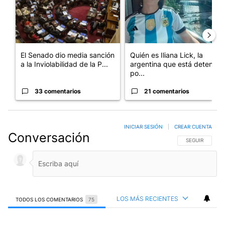
El Senado dio media sanción
Quién es Iliana Lick, la
a la Inviolabilidad de la P...
argentina que está detenida
po...
33 comentarios
21 comentarios
INICIAR SESIÓN
|
CREAR CUENTA
Conversación
SIGA ESTA CO
SEGUIR
LOS MÁS RECIENTES
TODOS LOS COMENTARIOS
75
Todos los comentarios