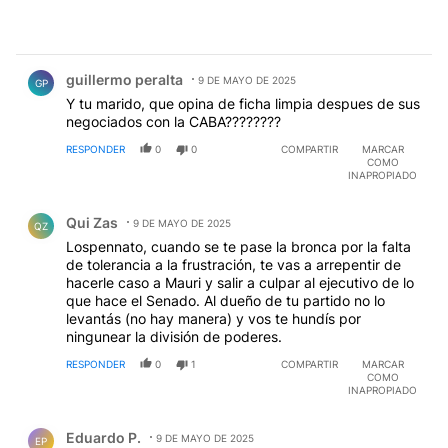
Comentario de guillermo peralta.
guillermo peralta
9 DE MAYO DE 2025
GP
Y tu marido, que opina de ficha limpia despues de sus
negociados con la CABA????????
RESPONDER
0
0
COMPARTIR
MARCAR
COMO
INAPROPIADO
Comentario de Qui Zas.
Qui Zas
9 DE MAYO DE 2025
QZ
Lospennato, cuando se te pase la bronca por la falta
de tolerancia a la frustración, te vas a arrepentir de
hacerle caso a Mauri y salir a culpar al ejecutivo de lo
que hace el Senado. Al dueño de tu partido no lo
levantás (no hay manera) y vos te hundís por
ningunear la división de poderes.
RESPONDER
0
1
COMPARTIR
MARCAR
COMO
INAPROPIADO
Comentario de Eduardo P..
Eduardo P.
9 DE MAYO DE 2025
EP