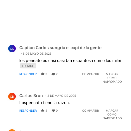
Comentario de Capitan Carlos sungria el capi de la gent
Capitan Carlos sungria el capi de la gente
CC
8 DE MAYO DE 2025
los peneato es casi casi tan espantosa como los milei
EDITADO
RESPONDER
3
2
COMPARTIR
MARCAR
COMO
INAPROPIADO
Comentario de Carlos Brun.
Carlos Brun
8 DE MAYO DE 2025
CB
Lospennato tiene la razon.
RESPONDER
4
0
COMPARTIR
MARCAR
COMO
INAPROPIADO
Comentario de Gustavo papada.