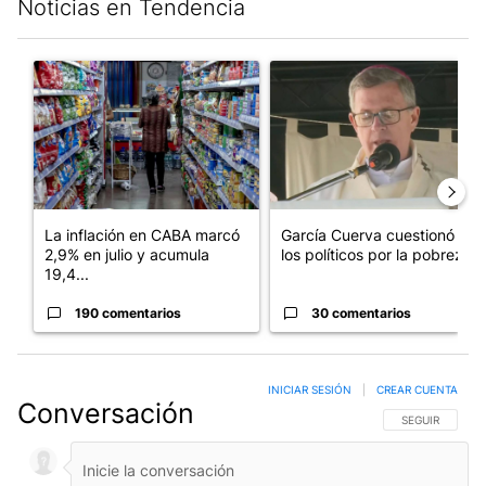
Noticias en Tendencia
Este listado muestra los artículos con más comentarios en los últim
Un artículo de tendencia con el título "La inflación en CABA m
Un artículo de tendencia con e
La inflación en CABA marcó
García Cuerva cuestionó a
2,9% en julio y acumula
los políticos por la pobreza
19,4...
190 comentarios
30 comentarios
INICIAR SESIÓN
|
CREAR CUENTA
Conversación
SIGA ESTA CO
SEGUIR