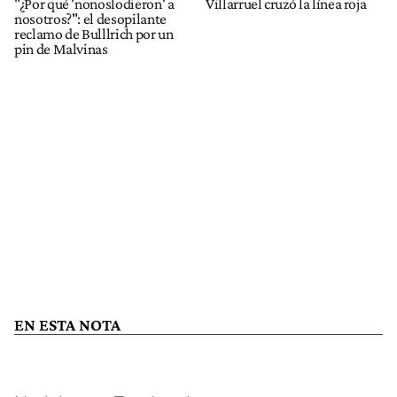
"¿Por qué 'nonoslodieron' a
Villarruel cruzó la línea roja
nosotros?": el desopilante
reclamo de Bulllrich por un
pin de Malvinas
EN ESTA NOTA