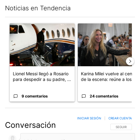
Noticias en Tendencia
Este listado muestra los artículos con más comentarios en los últim
Un artículo de tendencia con el título "Lionel Messi llegó a Ros
Un artículo de tendencia con e
Lionel Messi llegó a Rosario
Karina Milei vuelve al centro
para despedir a su padre, ...
de la escena: reúne a los...
9 comentarios
24 comentarios
INICIAR SESIÓN
|
CREAR CUENTA
Conversación
SIGA ESTA CO
SEGUIR