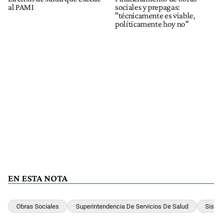
al PAMI
sociales y prepagas:
"técnicamente es viable,
políticamente hoy no"
EN ESTA NOTA
Obras Sociales
Superintendencia De Servicios De Salud
Siste