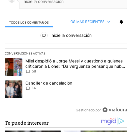
LOS MÁS RECIENTES
TODOS LOS COMENTARIOS
Todos los comentarios
Inicie la conversación
CONVERSACIONES ACTIVAS
Este listado muestra los artículos con más comentarios en los últim
Un artículo de tendencia con el título "Milei despidió a Jorge Mes
Milei despidió a Jorge Messi y cuestionó a quienes
criticaron a Lionel: “Da vergüenza pensar que hubo
anti-Messi”
58
Un artículo de tendencia con el título "Canciller de cancelación" 
Canciller de cancelación
14
Gestionado por