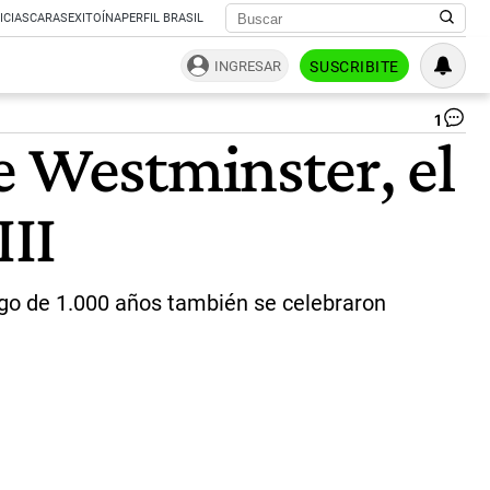
ICIAS
CARAS
EXITOÍNA
PERFIL BRASIL
INGRESAR
SUSCRIBITE
1
La
e Westminster, el
Ab
de
We
III
(L
|
AF
argo de 1.000 años también se celebraron