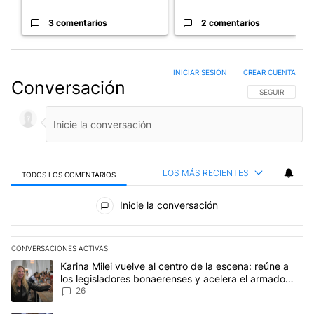
3 comentarios
2 comentarios
INICIAR SESIÓN
|
CREAR CUENTA
Conversación
SIGA ESTA CO
SEGUIR
LOS MÁS RECIENTES
TODOS LOS COMENTARIOS
Todos los comentarios
Inicie la conversación
CONVERSACIONES ACTIVAS
Este listado muestra los artículos con más comentarios en los últim
Un artículo de tendencia con el título "Karina Milei vuelve al cen
Karina Milei vuelve al centro de la escena: reúne a
los legisladores bonaerenses y acelera el armado
para 2027
26