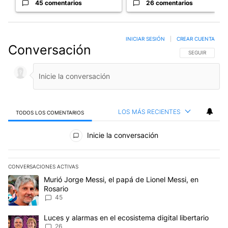
45 comentarios
26 comentarios
INICIAR SESIÓN
|
CREAR CUENTA
Conversación
SIGA ESTA CO
SEGUIR
LOS MÁS RECIENTES
TODOS LOS COMENTARIOS
Todos los comentarios
Inicie la conversación
CONVERSACIONES ACTIVAS
Este listado muestra los artículos con más comentarios en los últim
Un artículo de tendencia con el título "Murió Jorge Messi, el papá
Murió Jorge Messi, el papá de Lionel Messi, en
Rosario
45
Un artículo de tendencia con el título "Luces y alarmas en el ecosi
Luces y alarmas en el ecosistema digital libertario
26