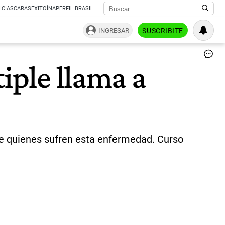
ICIAS
CARAS
EXITOÍNA
PERFIL BRASIL
INGRESAR
SUSCRIBITE
Es
iple llama a
añ
el
le
es:
"M
co
no
co
de quienes sufren esta enfermedad. Curso
|
Ce