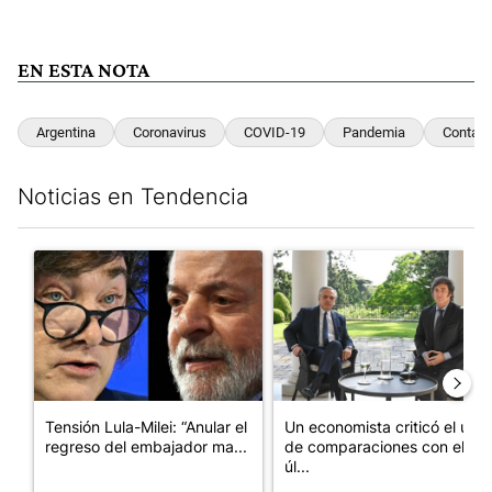
EN ESTA NOTA
Argentina
Coronavirus
COVID-19
Pandemia
Contagi
Noticias en Tendencia
Este listado muestra los artículos con más comentarios en los últim
Un artículo de tendencia con el título "Tensión Lula-Milei: “A
Un artículo de tendencia con 
Tensión Lula-Milei: “Anular el
Un economista criticó el uso
regreso del embajador ma...
de comparaciones con el
úl...