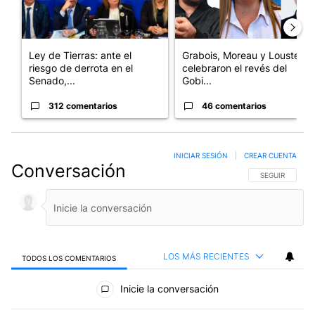
Ley de Tierras: ante el
Grabois, Moreau y Lousteau
riesgo de derrota en el
celebraron el revés del
Senado,...
Gobi...
312 comentarios
46 comentarios
INICIAR SESIÓN
|
CREAR CUENTA
Conversación
SIGA ESTA CO
SEGUIR
LOS MÁS RECIENTES
TODOS LOS COMENTARIOS
Todos los comentarios
Inicie la conversación