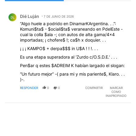
Todos los comentarios
Comentario de Dié Luján.
Dié Luján
7 DE JUNIO DE 2026
DL
“Algo huele a podrido en DinamarKArgentina. . .”:
Komuni$ta$ - $ociali$ta$ veraneando en PdelEste -
cual la colla $ala -; con autos de alta gama/4x4
importadas; ¡ chofere$ !; ca$h x doquier. . .
¡ ¡ ¡ KAMPO$ + derpa$$$ in U$A ! ! !. . .
Es una etapa superadora al 'Zurdo c/O.S.D.E.' . . .
Pen$ar q estes $ADREIM K habían largado el slogan:
“Un futuro mejor” -( para mi y mis pariente$, Klaro. . .
)-.
RESPONDER
0
0
COMPARTIR
MARCAR
COMO
INAPROPIADO