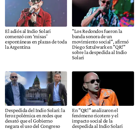
El adiós al Indio Solari
"Los Redondos fueron la
comenzó con ‘misas’
banda sonora de un
espontáneas en plazas de toda
movimiento social", afirmó
la Argentina
Diego Sztulwark en "QR!"
sobre la despedida al Indio
Solari
Despedida del Indio Solari: la
En "QR!" analizaron el
feroz polémica en redes que
fenómeno ricotero y el
desató que el Gobierno
impacto social de la
negara el uso del Congreso
despedida al Indio Solari