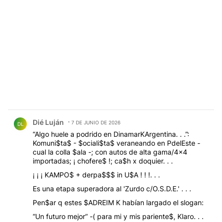
Comentario de Dié Luján.
Dié Luján
7 DE JUNIO DE 2026
DL
“Algo huele a podrido en DinamarKArgentina. . .”:
Komuni$ta$ - $ociali$ta$ veraneando en PdelEste -
cual la colla $ala -; con autos de alta gama/4x4
importadas; ¡ chofere$ !; ca$h x doquier. . .
¡ ¡ ¡ KAMPO$ + derpa$$$ in U$A ! ! !. . .
Es una etapa superadora al 'Zurdo c/O.S.D.E.' . . .
Pen$ar q estes $ADREIM K habían largado el slogan:
“Un futuro mejor” -( para mi y mis pariente$, Klaro. . .