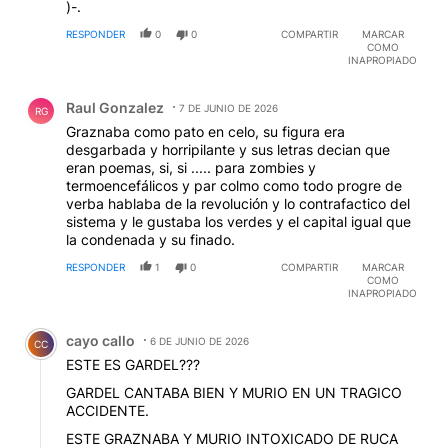
)-.
RESPONDER
0
0
COMPARTIR
MARCAR
COMO
INAPROPIADO
Comentario de Raul Gonzalez.
Raul Gonzalez
7 DE JUNIO DE 2026
RG
Graznaba como pato en celo, su figura era
desgarbada y horripilante y sus letras decian que
eran poemas, si, si ..... para zombies y
termoencefálicos y par colmo como todo progre de
verba hablaba de la revolución y lo contrafactico del
sistema y le gustaba los verdes y el capital igual que
la condenada y su finado.
RESPONDER
1
0
COMPARTIR
MARCAR
COMO
INAPROPIADO
Comentario de cayo callo.
cayo callo
6 DE JUNIO DE 2026
CC
ESTE ES GARDEL???
GARDEL CANTABA BIEN Y MURIO EN UN TRAGICO
ACCIDENTE.
ESTE GRAZNABA Y MURIO INTOXICADO DE RUCA