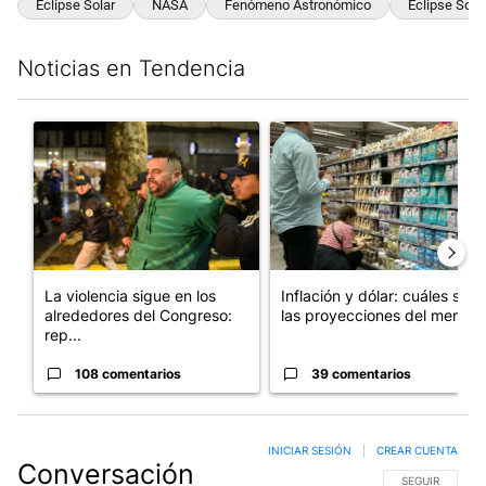
Eclipse Solar
NASA
Fenómeno Astronómico
Eclipse Sola
Noticias en Tendencia
Este listado muestra los artículos con más comentarios en los últim
Un artículo de tendencia con el título "La violencia sigue en l
Un artículo de tendencia con e
La violencia sigue en los
Inflación y dólar: cuáles son
alrededores del Congreso:
las proyecciones del merc...
rep...
108 comentarios
39 comentarios
INICIAR SESIÓN
|
CREAR CUENTA
Conversación
SIGA ESTA CO
SEGUIR