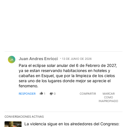
Comentario de Juan Andres Enricci.
Juan Andres Enricci
13 DE JUNIO DE 2026
JA
Para el eclipse solar anular del 6 de Febrero de 2027,
ya se estan reservando habitaciones en hoteles y
cabañas en Esquel, que por la limpieza de los cielos
sera uno de los lugares donde mejor se aprecie el
fenomeno.
RESPONDER
1
0
COMPARTIR
MARCAR
COMO
INAPROPIADO
CONVERSACIONES ACTIVAS
Este listado muestra los artículos con más comentarios en los últim
Un artículo de tendencia con el título "La violencia sigue en los 
La violencia sigue en los alrededores del Congreso: