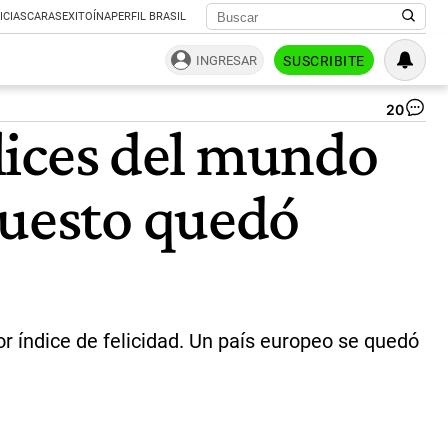
ICIAS
CARAS
EXITOÍNA
PERFIL BRASIL
INGRESAR
SUSCRIBITE
20
Hel
elices del mundo
Fin
|
Ag
puesto quedó
Sh
 índice de felicidad. Un país europeo se quedó