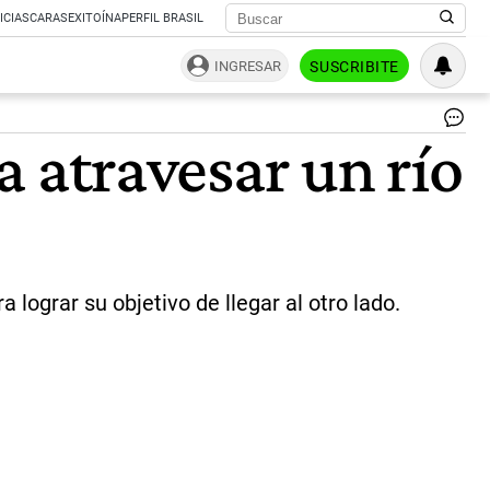
ICIAS
CARAS
EXITOÍNA
PERFIL BRASIL
INGRESAR
SUSCRIBITE
Lis
ía atravesar un río
pa
sal
y
so
a
to
|
Ca
lograr su objetivo de llegar al otro lado.
Yo