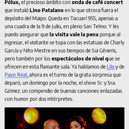
Pólux,
el precioso ámbito con
onda de café concert
que instaló
Lino Patalano
en lo que otrora fuera el
depósito del Maipo. Queda en Tacuarí 955, apenas a
una cuadra de la 9 de Julio, en pleno San Telmo. Y les
puedo asegurar que
la visita vale la pena
porque al
ingresar, el visitante se topa con las estatuas de Charly
García y Nito Mestre en sus tiempos de Sui Géneris,
pero también por los
espectáculos de nivel q
ue se
ofrecen en esta flamante sala. Ya hablamos de
Lila
y de
Pavo Real,
ahora es el turno de la grata sorpresa que
deparó, un domingo por la noche, el show Sr. y Sra.
Gómez: un compendio de buenas canciones enlazadas
con humor por dos intérpretes.