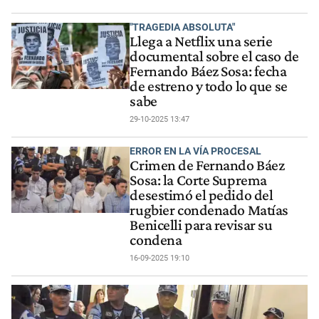
"TRAGEDIA ABSOLUTA"
Llega a Netflix una serie
documental sobre el caso de
Fernando Báez Sosa: fecha
de estreno y todo lo que se
sabe
29-10-2025 13:47
ERROR EN LA VÍA PROCESAL
Crimen de Fernando Báez
Sosa: la Corte Suprema
desestimó el pedido del
rugbier condenado Matías
Benicelli para revisar su
condena
16-09-2025 19:10