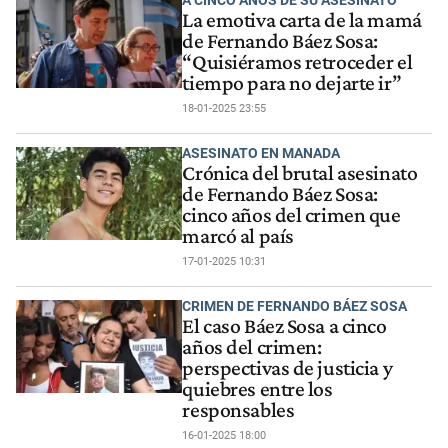
La emotiva carta de la mamá
de Fernando Báez Sosa:
“Quisiéramos retroceder el
tiempo para no dejarte ir”
18-01-2025 23:55
ASESINATO EN MANADA
Crónica del brutal asesinato
de Fernando Báez Sosa:
cinco años del crimen que
marcó al país
17-01-2025 10:31
CRIMEN DE FERNANDO BÁEZ SOSA
El caso Báez Sosa a cinco
años del crimen:
perspectivas de justicia y
quiebres entre los
responsables
16-01-2025 18:00