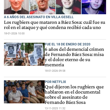
A 6 AÑOS DEL ASESINATO EN VILLA GESELL
Los rugbiers que mataron a Báez Sosa: cuál fue su
rol en el ataque y qué condena recibió cada uno
18-01-2026 10:00
FUE EL 18 DE ENERO DE 2020
6 años del demencial crimen
de Fernando Báez Sosa: misa
y el dolor eterno de su
memoria
18-01-2026 09:58
POR NETFLIX
Qué dijeron los rugbiers que
hablaron en el documental
sobre el asesinato de
Fernando Báez Sosa
13-11-2025 11:32