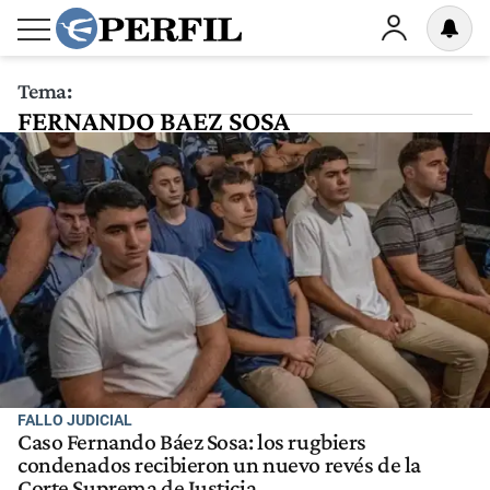
Tema:
FERNANDO BAEZ SOSA
FALLO JUDICIAL
Caso Fernando Báez Sosa: los rugbiers
condenados recibieron un nuevo revés de la
Corte Suprema de Justicia