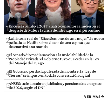
Encuesta rumbo a 2027: cuatro consultoras midieron el
1
desgaste de Milei y la crisis de liderazgo en el peronismo
La historia real de "Elize: Sombras de una mujer", la nueva
2
película de Netflix sobre el caso de una esposa que
descuartizó a su marido
El Senado dio media sanción a la Inviolabilidad de la
3
Propiedad Privada: el Gobierno tuvo que ceder en la Ley
del Manejo del Fuego
El Gobierno perdió la pulseada del nombre: la "Ley de
4
Tierras" se impuso en toda la conversación digital
ANSES: cuándo cobran jubilados y pensionados en agosto
5
de 2026, según el DNI
VER MÁS