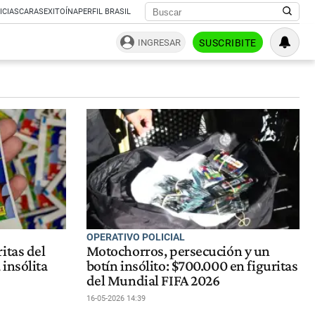
ICIAS
CARAS
EXITOÍNA
PERFIL BRASIL
INGRESAR
SUSCRIBITE
OPERATIVO POLICIAL
itas del
Motochorros, persecución y un
insólita
botín insólito: $700.000 en figuritas
del Mundial FIFA 2026
16-05-2026 14:39