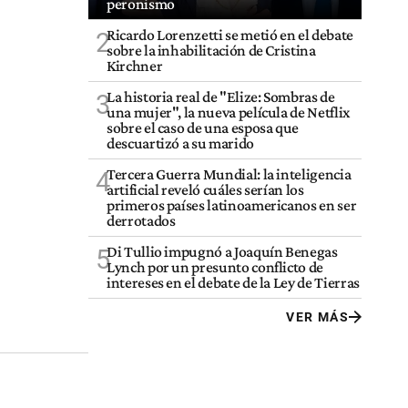
peronismo
Ricardo Lorenzetti se metió en el debate
2
sobre la inhabilitación de Cristina
Kirchner
La historia real de "Elize: Sombras de
3
una mujer", la nueva película de Netflix
sobre el caso de una esposa que
descuartizó a su marido
Tercera Guerra Mundial: la inteligencia
4
artificial reveló cuáles serían los
primeros países latinoamericanos en ser
derrotados
Di Tullio impugnó a Joaquín Benegas
5
Lynch por un presunto conflicto de
intereses en el debate de la Ley de Tierras
VER MÁS