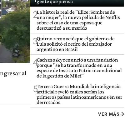
gente que piensa
La historia real de "Elize: Sombras de
2
una mujer", la nueva película de Netflix
sobre el caso de una esposa que
descuartizó a su marido
Quirno reconoció que el gobierno de
3
Lula solicitó el retiro del embajador
argentino en Brasil
Cachanosky renunció a una fundación
4
porque "se ha transformado en una
especie de Instituto Patria incondicional
ingresar al
de la gestión de Milei"
Tercera Guerra Mundial: la inteligencia
5
artificial reveló cuáles serían los
primeros países latinoamericanos en ser
derrotados
VER MÁS