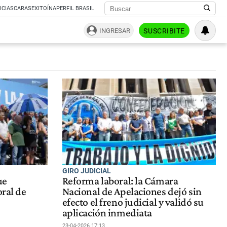
ICIAS
CARAS
EXITOÍNA
PERFIL BRASIL
INGRESAR
SUSCRIBITE
GIRO JUDICIAL
ue
Reforma laboral: la Cámara
oral de
Nacional de Apelaciones dejó sin
efecto el freno judicial y validó su
aplicación inmediata
23-04-2026 17:13