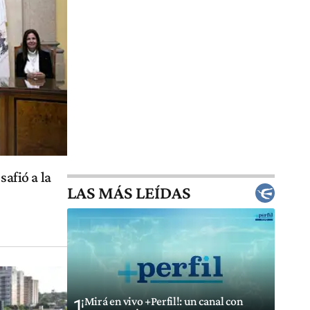
safió a la
LAS MÁS LEÍDAS
¡Mirá en vivo +Perfil!: un canal con
1