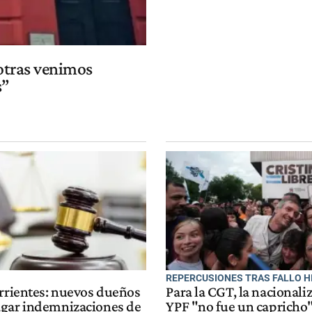
sotras venimos
s”
REPERCUSIONES TRAS FALLO H
orrientes: nuevos dueños
Para la CGT, la nacionali
gar indemnizaciones de
YPF "no fue un capricho"