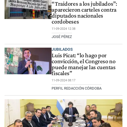
“Traidores a los jubilados”:
aparecieron carteles contra
diputados nacionales
cordobeses
11-09-2024 12:38
JOSÉ PÉREZ
JUBILADOS
Luis Picat: “lo hago por
convicción, el Congreso no
puede manejar las cuentas
fiscales”
11-09-2024 08:17
PERFIL REDACCIÓN CÓRDOBA