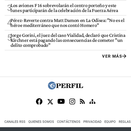
Los aviones F 16 sobrevolarán el centro porteño y este
3
lunes participarán de la celebración de la Fuerza Aérea
Pérez-Reverte contra Matt Damon en La Odisea: "No es el
4
héroe mediterráneo que nos contó Homero"
Jorge Gorini, el juez del caso Vialidad, declaró que Cristina
5
Kirchner está pagando las consecuencias de cometer "un
delito comprobado"
VER MÁS
CANALES RSS
QUIENES SOMOS
CONTÁCTENOS
PRIVACIDAD
EQUIPO
REGLAS