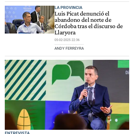
LA PROVINCIA
Luis Picat denunció el
abandono del norte de
Córdoba tras el discurso de
Llaryora
05-02-2025 22:36
ANDY FERREYRA
ENTREVISTA