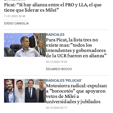
Picat: “Si hay alianza entre el PRO y LLA, el que
tiene que liderar es Milei”
11-01-2025 22:48
DIEGO CANIGLIA
RADICALES
Para Picat, la lista tres no
existe mas: "todos los
intendentes y gobernadores
de la UCR fueron en alianza"
30-12-2024 19:35
EDUARDO BOCCO
RADICALES 'PELUCAS'
Motosierra radical: expulsan
a "borocotós" que apoyaron
vetos de Milei a
universidades y jubilados
20-12-2024 02:17