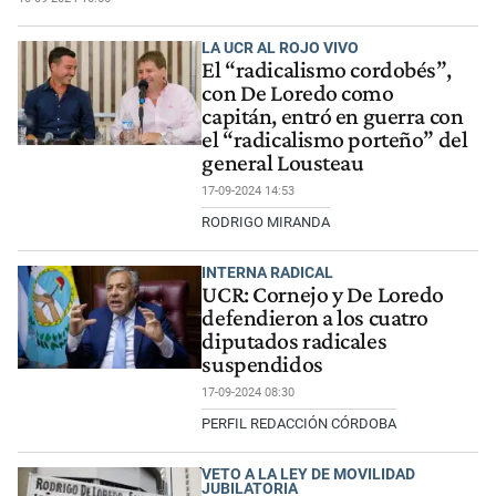
LA UCR AL ROJO VIVO
El “radicalismo cordobés”,
con De Loredo como
capitán, entró en guerra con
el “radicalismo porteño” del
general Lousteau
17-09-2024 14:53
RODRIGO MIRANDA
INTERNA RADICAL
UCR: Cornejo y De Loredo
defendieron a los cuatro
diputados radicales
suspendidos
17-09-2024 08:30
PERFIL REDACCIÓN CÓRDOBA
VETO A LA LEY DE MOVILIDAD
JUBILATORIA