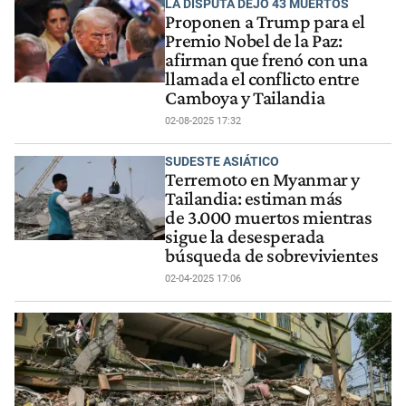
LA DISPUTA DEJO 43 MUERTOS
Proponen a Trump para el
Premio Nobel de la Paz:
afirman que frenó con una
llamada el conflicto entre
Camboya y Tailandia
02-08-2025 17:32
SUDESTE ASIÁTICO
Terremoto en Myanmar y
Tailandia: estiman más
de 3.000 muertos mientras
sigue la desesperada
búsqueda de sobrevivientes
02-04-2025 17:06