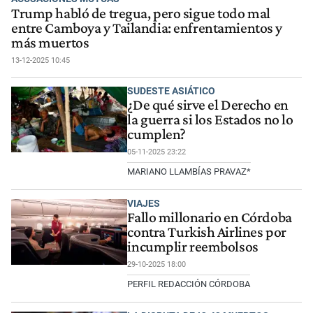
Trump habló de tregua, pero sigue todo mal
entre Camboya y Tailandia: enfrentamientos y
más muertos
13-12-2025 10:45
SUDESTE ASIÁTICO
¿De qué sirve el Derecho en
la guerra si los Estados no lo
cumplen?
05-11-2025 23:22
MARIANO LLAMBÍAS PRAVAZ*
VIAJES
Fallo millonario en Córdoba
contra Turkish Airlines por
incumplir reembolsos
29-10-2025 18:00
PERFIL REDACCIÓN CÓRDOBA