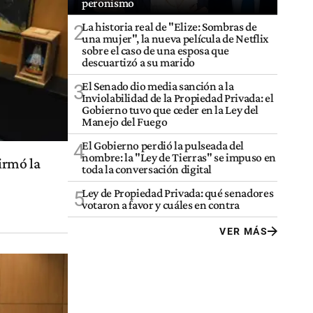
peronismo
La historia real de "Elize: Sombras de
2
una mujer", la nueva película de Netflix
sobre el caso de una esposa que
descuartizó a su marido
El Senado dio media sanción a la
3
Inviolabilidad de la Propiedad Privada: el
Gobierno tuvo que ceder en la Ley del
Manejo del Fuego
El Gobierno perdió la pulseada del
4
nombre: la "Ley de Tierras" se impuso en
irmó la
toda la conversación digital
Ley de Propiedad Privada: qué senadores
5
votaron a favor y cuáles en contra
VER MÁS