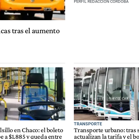
PERFIL REDACCIÓN CÓRDOBA
icas tras el aumento
TRANSPORTE
lsillo en Chaco: el boleto
Transporte urbano: tras 
e a $1.885 y queda entre
actualizan la tarifa y el b