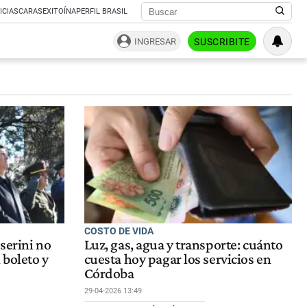
ICIAS
CARAS
EXITOÍNA
PERFIL BRASIL
INGRESAR
SUSCRIBITE
COSTO DE VIDA
sserini no
Luz, gas, agua y transporte: cuánto
 boleto y
cuesta hoy pagar los servicios en
Córdoba
29-04-2026 13:49