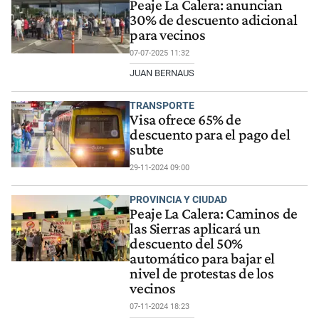
Peaje La Calera: anuncian
30% de descuento adicional
para vecinos
07-07-2025 11:32
JUAN BERNAUS
TRANSPORTE
Visa ofrece 65% de
descuento para el pago del
subte
29-11-2024 09:00
PROVINCIA Y CIUDAD
Peaje La Calera: Caminos de
las Sierras aplicará un
descuento del 50%
automático para bajar el
nivel de protestas de los
vecinos
07-11-2024 18:23