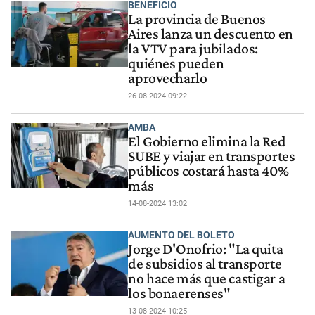
BENEFICIO
La provincia de Buenos
Aires lanza un descuento en
la VTV para jubilados:
quiénes pueden
aprovecharlo
26-08-2024 09:22
AMBA
El Gobierno elimina la Red
SUBE y viajar en transportes
públicos costará hasta 40%
más
14-08-2024 13:02
AUMENTO DEL BOLETO
Jorge D'Onofrio: "La quita
de subsidios al transporte
no hace más que castigar a
los bonaerenses"
13-08-2024 10:25