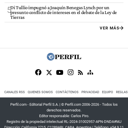
Di Tullio impugnó a Joaquín Benegas Lynch por un
5
presunto conflicto de intereses en el debate de la Ley de
Tierras
VER MÁS
CANALES RSS
QUIENES SOMOS
CONTÁCTENOS
PRIVACIDAD
EQUIPO
REGLAS
Perfil.com - Editorial Perfil S.A.
| © Perfil.com 2006-2026 - Todos los
derechos reservados.
Editor responsable: Carlos Piro.
Registro de la propiedad intelectual RL-2024-31002957-APN-DNDA#MJ
Dirección:
California 2715
,
C1289ABI
,
CABA, Argentina
| Teléfono:
+54 9 11