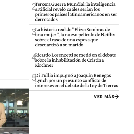
Tercera Guerra Mundial: la inteligencia
2
artificial reveló cuáles serían los
primeros países latinoamericanos en ser
derrotados
La historia real de "Elize: Sombras de
3
una mujer", la nueva película de Netflix
sobre el caso de una esposa que
descuartizó a su marido
Ricardo Lorenzetti se metió en el debate
4
sobre la inhabilitación de Cristina
Kirchner
Di Tullio impugnó a Joaquín Benegas
5
Lynch por un presunto conflicto de
intereses en el debate de la Ley de Tierras
VER MÁS