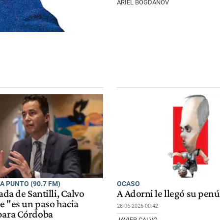
ARIEL BOGDANOV
A PUNTO (90.7 FM)
OCASO
ada de Santilli, Calvo
A Adorni le llegó su penú
e "es un paso hacia
28-06-2026 00:42
para Córdoba
JAVIER CALVO