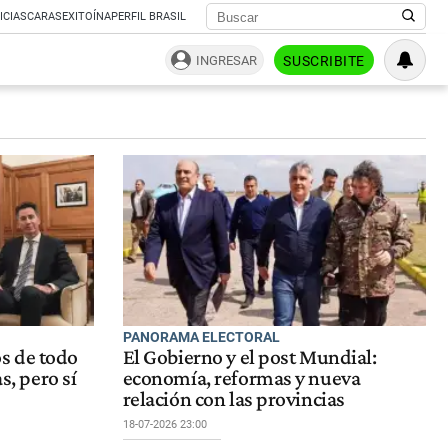
ICIAS
CARAS
EXITOÍNA
PERFIL BRASIL
INGRESAR
SUSCRIBITE
PANORAMA ELECTORAL
s de todo
El Gobierno y el post Mundial:
s, pero sí
economía, reformas y nueva
relación con las provincias
18-07-2026 23:00