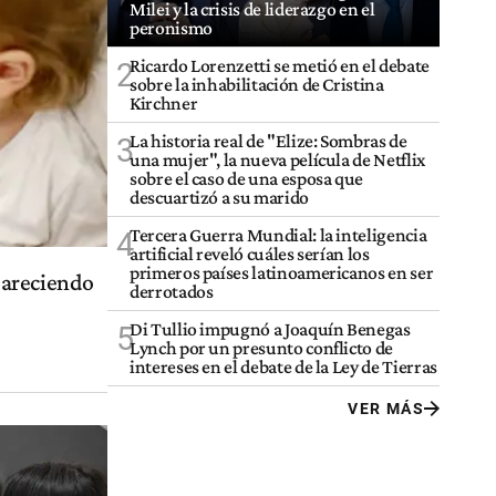
Milei y la crisis de liderazgo en el
peronismo
Ricardo Lorenzetti se metió en el debate
2
sobre la inhabilitación de Cristina
Kirchner
La historia real de "Elize: Sombras de
3
una mujer", la nueva película de Netflix
sobre el caso de una esposa que
descuartizó a su marido
Tercera Guerra Mundial: la inteligencia
4
artificial reveló cuáles serían los
primeros países latinoamericanos en ser
pareciendo
derrotados
Di Tullio impugnó a Joaquín Benegas
5
Lynch por un presunto conflicto de
intereses en el debate de la Ley de Tierras
VER MÁS