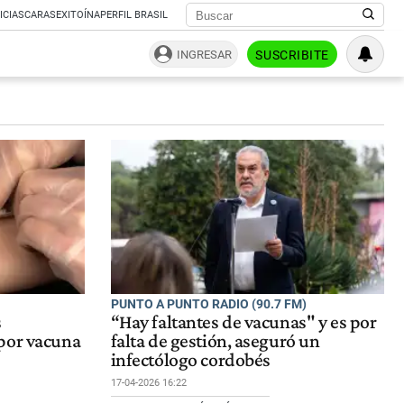
ICIAS
CARAS
EXITOÍNA
PERFIL BRASIL
INGRESAR
SUSCRIBITE
PUNTO A PUNTO RADIO (90.7 FM)
s
“Hay faltantes de vacunas" y es por
por vacuna
falta de gestión, aseguró un
infectólogo cordobés
17-04-2026 16:22