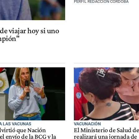
PERFIL REDACCIÓN CÓRDOBA
de viajar hoy si uno
ampión"
A LAS VACUNAS
VACUNACIÓN
virtió que Nación
El Ministerio de Salud d
l envío de la BCG y la
realizará una jornada de