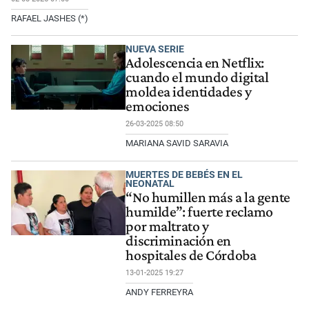
RAFAEL JASHES (*)
NUEVA SERIE
Adolescencia en Netflix:
cuando el mundo digital
moldea identidades y
emociones
26-03-2025 08:50
MARIANA SAVID SARAVIA
MUERTES DE BEBÉS EN EL
NEONATAL
“No humillen más a la gente
humilde”: fuerte reclamo
por maltrato y
discriminación en
hospitales de Córdoba
13-01-2025 19:27
ANDY FERREYRA