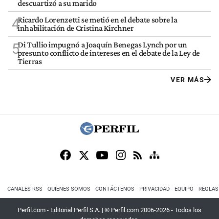
descuartizó a su marido
Ricardo Lorenzetti se metió en el debate sobre la
4
inhabilitación de Cristina Kirchner
Di Tullio impugnó a Joaquín Benegas Lynch por un
5
presunto conflicto de intereses en el debate de la Ley de
Tierras
VER MÁS
CANALES RSS
QUIENES SOMOS
CONTÁCTENOS
PRIVACIDAD
EQUIPO
REGLAS
Perfil.com - Editorial Perfil S.A.
| © Perfil.com 2006-2026 - Todos los