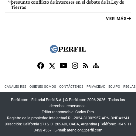
presunto conflicto de intereses en el debate de la Ley de
Tierras
VER MÁS
CANALES RSS
QUIENES SOMOS
CONTÁCTENOS
PRIVACIDAD
EQUIPO
REGLAS
Perfil.com - Editorial Perfil S.A.
| © Perfil.com 2006-2026 - Todos los
derechos reservados.
Editor responsable: Carlos Piro.
Registro de la propiedad intelectual RL-2024-31002957-APN-DNDA#MJ
Dirección:
California 2715
,
C1289ABI
,
CABA, Argentina
| Teléfono:
+54 9 11
3453 4567
| E-mail:
atencion@perfil.com