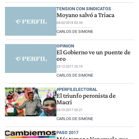
TENSION CON SINDICATOS
Moyano salvó a Triaca
04-02-2018 02:34
CARLOS DE SIMONE
OPINION
El Gobierno ve un puente de
oro
23-12-2017 23:19
CARLOS DE SIMONE
#PERFILELECTORAL
El triunfo peronista de
Macri
23-10-2017 00:21
CARLOS DE SIMONE
PASO 2017
Más temor a Venezuela que