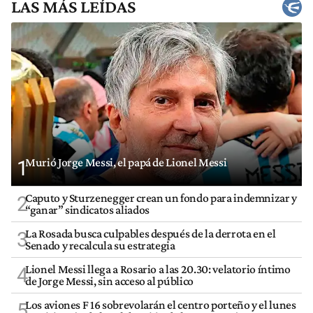
LAS MÁS LEÍDAS
Murió Jorge Messi, el papá de Lionel Messi
1
Caputo y Sturzenegger crean un fondo para indemnizar y
2
“ganar” sindicatos aliados
La Rosada busca culpables después de la derrota en el
3
Senado y recalcula su estrategia
Lionel Messi llega a Rosario a las 20.30: velatorio íntimo
4
de Jorge Messi, sin acceso al público
Los aviones F 16 sobrevolarán el centro porteño y el lunes
5