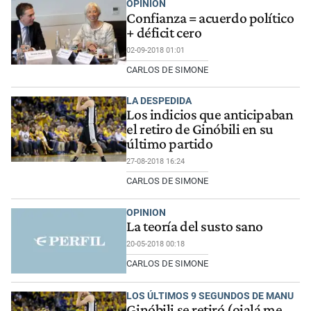
OPINION
Confianza = acuerdo político
+ déficit cero
02-09-2018 01:01
CARLOS DE SIMONE
LA DESPEDIDA
Los indicios que anticipaban
el retiro de Ginóbili en su
último partido
27-08-2018 16:24
CARLOS DE SIMONE
OPINION
La teoría del susto sano
20-05-2018 00:18
CARLOS DE SIMONE
LOS ÚLTIMOS 9 SEGUNDOS DE MANU
Ginóbili se retiró (ojalá me