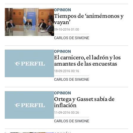
OPINION
Tiempos de ‘animémonos y
vayan’
09-10-2016 01:00
CARLOS DE SIMONE
OPINION
El carnicero, el ladrón y los
amantes de las encuestas
18-09-2016 00:16
CARLOS DE SIMONE
OPINION
Ortega y Gasset sabía de
inflación
11-09-2016 00:26
CARLOS DE SIMONE