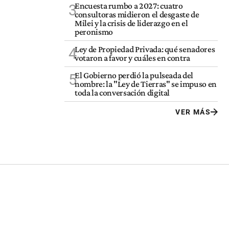
Encuesta rumbo a 2027: cuatro
3
consultoras midieron el desgaste de
Milei y la crisis de liderazgo en el
peronismo
Ley de Propiedad Privada: qué senadores
4
votaron a favor y cuáles en contra
El Gobierno perdió la pulseada del
5
nombre: la "Ley de Tierras" se impuso en
toda la conversación digital
VER MÁS