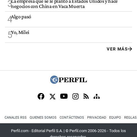
La empresa que se le plantó a Estados Unidos y hace
3
negocios con China en Vaca Muerta
Algo pasó
4
Yo, Milei
5
VER MÁS
CANALES RSS
QUIENES SOMOS
CONTÁCTENOS
PRIVACIDAD
EQUIPO
REGLAS
Perfil.com - Editorial Perfil S.A.
| © Perfil.com 2006-2026 - Todos los
derechos reservados.