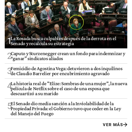
La Rosada busca culpables después de la derrota en el
1
Senado y recalcula su estrategia
Caputo y Sturzenegger crean un fondo para indemnizar y
2
“ganar” sindicatos aliados
Femicidio de Agostina Vega: detuvieron a dos inquilinos
3
de Claudio Barrelier por encubrimiento agravado
La historia real de "Elize: Sombras de una mujer", la nueva
4
película de Netflix sobre el caso de una esposa que
descuartizó a su marido
El Senado dio media sanción a la Inviolabilidad de la
5
Propiedad Privada: el Gobierno tuvo que ceder en la Ley
del Manejo del Fuego
VER MÁS