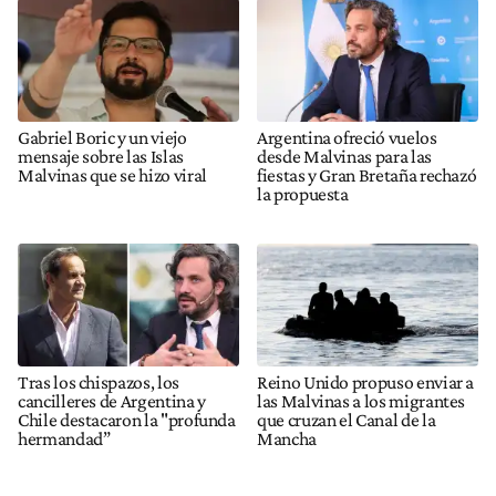
Gabriel Boric y un viejo
Argentina ofreció vuelos
mensaje sobre las Islas
desde Malvinas para las
Malvinas que se hizo viral
fiestas y Gran Bretaña rechazó
la propuesta
Tras los chispazos, los
Reino Unido propuso enviar a
cancilleres de Argentina y
las Malvinas a los migrantes
Chile destacaron la "profunda
que cruzan el Canal de la
hermandad”
Mancha