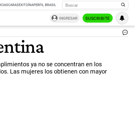
ICIAS
CARAS
EXITOÍNA
PERFIL BRASIL
INGRESAR
SUSCRIBITE
Ba
entina
su
cré
hip
|
mplimientos ya no se concentran en los
RE
dos. Las mujeres los obtienen con mayor