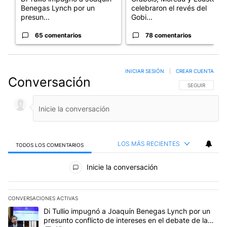
Benegas Lynch por un
celebraron el revés del
presun...
Gobi...
65 comentarios
78 comentarios
INICIAR SESIÓN
|
CREAR CUENTA
Conversación
SIGA ESTA CO
SEGUIR
LOS MÁS RECIENTES
TODOS LOS COMENTARIOS
Todos los comentarios
Inicie la conversación
CONVERSACIONES ACTIVAS
Este listado muestra los artículos con más comentarios en los últim
Un artículo de tendencia con el título "Di Tullio impugnó a Joaqu
Di Tullio impugnó a Joaquín Benegas Lynch por un
presunto conflicto de intereses en el debate de la