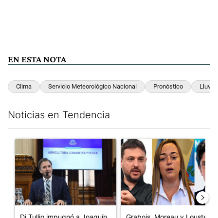
EN ESTA NOTA
Clima
Servicio Meteorológico Nacional
Pronóstico
Lluvia
Noticias en Tendencia
Este listado muestra los artículos con más comentarios en los últim
Un artículo de tendencia con el título "Di Tullio impugnó a Joa
Un artículo de tendencia con e
Di Tullio impugnó a Joaquín
Grabois, Moreau y Lousteau