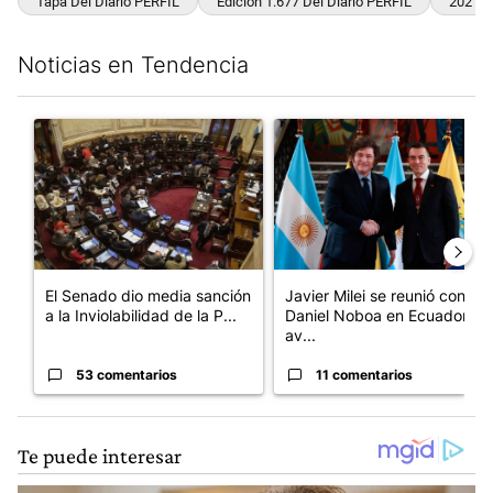
Tapa Del Diario PERFIL
Edición 1.677 Del Diario PERFIL
2021/1
Noticias en Tendencia
Este listado muestra los artículos con más comentarios en los últim
Un artículo de tendencia con el título "El Senado dio media san
Un artículo de tendencia con e
El Senado dio media sanción
Javier Milei se reunió con
a la Inviolabilidad de la P...
Daniel Noboa en Ecuador y
av...
53 comentarios
11 comentarios