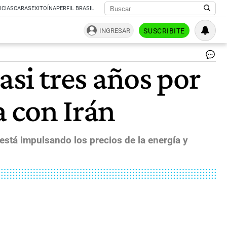
ICIAS
CARAS
EXITOÍNA
PERFIL BRASIL
INGRESAR
SUSCRIBITE
Ba
casi tres años por
Cen
Eu
(B
a con Irán
en
Frá
del
Me
en
 está impulsando los precios de la energía y
el
oe
de
Al
|
AF