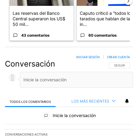
Las reservas del Banco
Caputo criticó a “todos los
Central superaron los US$
tarados que hablan de la
50 mil...
in...
43 comentarios
60 comentarios
INICIAR SESIÓN
|
CREAR CUENTA
Conversación
SIGA ESTA CO
SEGUIR
LOS MÁS RECIENTES
TODOS LOS COMENTARIOS
Todos los comentarios
Inicie la conversación
CONVERSACIONES ACTIVAS