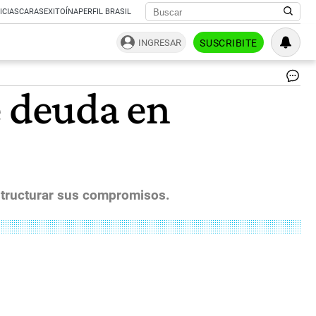
ICIAS
CARAS
EXITOÍNA
PERFIL BRASIL
INGRESAR
SUSCRIBITE
Th
e deuda en
1,
Cl
|
estructurar sus compromisos.