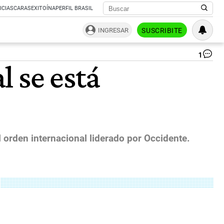
ICIAS
CARAS
EXITOÍNA
PERFIL BRASIL
INGRESAR
SUSCRIBITE
1
Xi
l se está
Ji
|
l orden internacional liderado por Occidente.