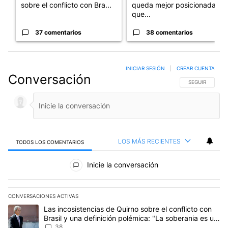
sobre el conflicto con Bra...
queda mejor posicionada
que...
37 comentarios
38 comentarios
INICIAR SESIÓN
|
CREAR CUENTA
Conversación
SIGA ESTA CO
SEGUIR
LOS MÁS RECIENTES
TODOS LOS COMENTARIOS
Todos los comentarios
Inicie la conversación
CONVERSACIONES ACTIVAS
Este listado muestra los artículos con más comentarios en los últim
Un artículo de tendencia con el título "Las incosistencias de Quir
Las incosistencias de Quirno sobre el conflicto con
Brasil y una definición polémica: "La soberania es un
concepto antiguo"
38