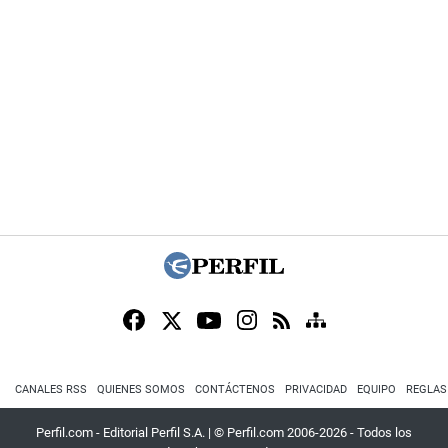
CANALES RSS
QUIENES SOMOS
CONTÁCTENOS
PRIVACIDAD
EQUIPO
REGLAS
Perfil.com - Editorial Perfil S.A.
| © Perfil.com 2006-2026 - Todos los