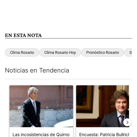
EN ESTA NOTA
Clima Rosario
Clima Rosario Hoy
Pronóstico Rosario
Serv
Noticias en Tendencia
Este listado muestra los artículos con más comentarios en los últim
Un artículo de tendencia con el título "Las incosistencias de Qu
Un artículo de tendencia con e
Las incosistencias de Quirno
Encuesta: Patricia Bullrich