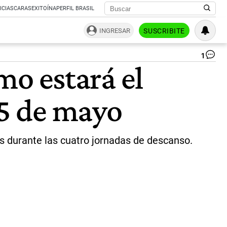
ICIAS
CARAS
EXITOÍNA
PERFIL BRASIL
INGRESAR
SUSCRIBITE
1
Cl
ómo estará el
en
el
AM
25 de mayo
|
NA
es durante las cuatro jornadas de descanso.