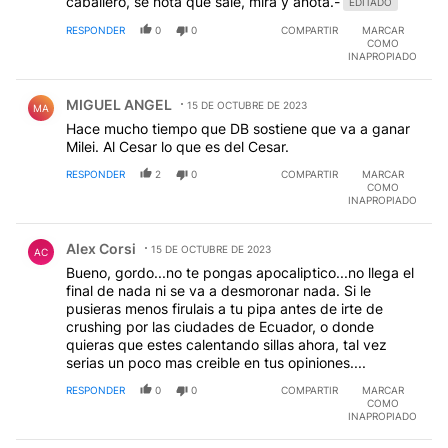
caballero, se nota que sale, mira y anota.-
EDITADO
RESPONDER
0
0
COMPARTIR
MARCAR
COMO
INAPROPIADO
Comentario de MIGUEL ANGEL.
MIGUEL ANGEL
15 DE OCTUBRE DE 2023
MA
Hace mucho tiempo que DB sostiene que va a ganar
Milei. Al Cesar lo que es del Cesar.
RESPONDER
2
0
COMPARTIR
MARCAR
COMO
INAPROPIADO
Comentario de Alex Corsi.
Alex Corsi
15 DE OCTUBRE DE 2023
AC
Bueno, gordo...no te pongas apocaliptico...no llega el
final de nada ni se va a desmoronar nada. Si le
pusieras menos firulais a tu pipa antes de irte de
crushing por las ciudades de Ecuador, o donde
quieras que estes calentando sillas ahora, tal vez
serias un poco mas creible en tus opiniones....
RESPONDER
0
0
COMPARTIR
MARCAR
COMO
INAPROPIADO