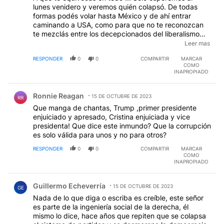
lunes venidero y veremos quién colapsó. De todas
formas podés volar hasta México y de ahí entrar
caminando a USA, como para que no te reconozcan
te mezclás entre los decepcionados del liberalismo
retrógrado que empobreció a toda América Latina.
Leer mas
Ud. mismo lo reconoce, de acá no se van los pobres,
RESPONDER
0
0
COMPARTIR
MARCAR
sino que al contrario vienen de otros países y no sólo
COMO
limítrofes, muchos europeos están asentándose por
INAPROPIADO
estos lugares, claro que no tanto en CABA, cueva de
Comentario de Ronnie Reagan.
rufianes agrandados, sino en el interior hermoso de
Ronnie Reagan
una hermosa Argentina donde todos quieren seguir
15 DE OCTUBRE DE 2023
RR
viviendo. El odio los consumió Durán y está muy bien
Que manga de chantas, Trump ,primer presidente
que así haya ocurrido. El proyecto de una Macrilandia
enjuiciado y apresado, Cristina enjuiciada y vice
se destruyó y ud. es parte del fracaso.
presidenta! Que dice este inmundo? Que la corrupción
es solo válida para unos y no para otros?
RESPONDER
0
0
COMPARTIR
MARCAR
COMO
INAPROPIADO
Comentario de Guillermo Echeverría.
Guillermo Echeverría
15 DE OCTUBRE DE 2023
GE
Nada de lo que diga o escriba es creíble, este señor
es parte de la ingeniería social de la derecha, él
mismo lo dice, hace años que repiten que se colapsa