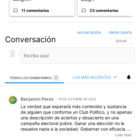
11 comentarios
23 comentarios
INICIAR SESIÓN
|
CREAR CUENTA
Conversación
SIGA ESTA CO
SEGUIR
LOS MÁS RECIENTES
TODOS LOS COMENTARIOS
7
Todos los comentarios
Comentario de Benjamin Perez.
Benjamin Perez
19 DE OCTUBRE DE 2023
BP
La verdad que esperaría más contenido y sustancia
de alguien que conforma un Club Político, y no apenas
una descripción de aciertos y desacierto en una
campaña electoral pobre. Ganar una elección no le
resuelve nada a la sociedad. Gobernar con eficacia si.
La retórica de quien escribe parece el propio
Leer mas