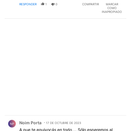
decorado de los jarrones chinos que menciona.
RESPONDER
1
0
COMPARTIR
MARCAR
Quizás no observó que está mas cerca del museo que
COMO
de la hiperconexión. Una lástima.
INAPROPIADO
Comentario de Noim Porta.
Noim Porta
17 DE OCTUBRE DE 2023
NP
A que te equivocás en todo ... Sólo esperemos al