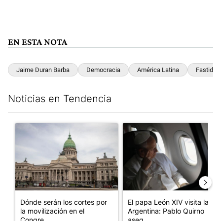
EN ESTA NOTA
Jaime Duran Barba
Democracia
América Latina
Fastidio
Noticias en Tendencia
Este listado muestra los artículos con más comentarios en los últim
Un artículo de tendencia con el título "Dónde serán los cortes p
Un artículo de tendencia con el
Dónde serán los cortes por
El papa León XIV visita la
la movilización en el
Argentina: Pablo Quirno
Congre...
aseg...