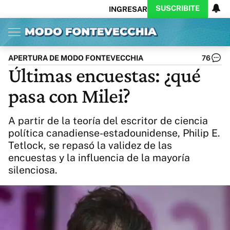
SUSCRIBITE
INGRESAR
Inicio
Ahora
Opinión
Actualidad
Política
Economía
Columnistas
Política
Pymes
Salud
APERTURA DE MODO FONTEVECCHIA
76
Ciencia
Protagonistas
Tecnología
Últimas encuestas: ¿qué
Cultura
Arte
Educación
pasa con Milei?
Internacional
Clima
Deportes
CARAS
Exitoina
Turismo
A partir de la teoría del escritor de ciencia
Videos
Córdoba
Reperfilar
política canadiense-estadounidense, Philip E.
Business
Noticias
Caras
Tetlock, se repasó la validez de las
Exitoina
Gaming
Vivo
encuestas y la influencia de la mayoría
Diario del Juicio
silenciosa.