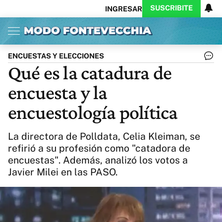
SUSCRIBITE
INGRESAR
Inicio
Ahora
Opinión
Actualidad
Política
Economía
Columnistas
Política
Pymes
Salud
ENCUESTAS Y ELECCIONES
Ciencia
Protagonistas
Tecnología
Qué es la catadura de
Cultura
Arte
Educación
encuesta y la
Internacional
Clima
Deportes
CARAS
Exitoina
Turismo
encuestología política
Videos
Córdoba
Reperfilar
Business
Noticias
Caras
La directora de Polldata, Celia Kleiman, se
Exitoina
Gaming
Vivo
refirió a su profesión como "catadora de
encuestas". Además, analizó los votos a
Diario del Juicio
Javier Milei en las PASO.