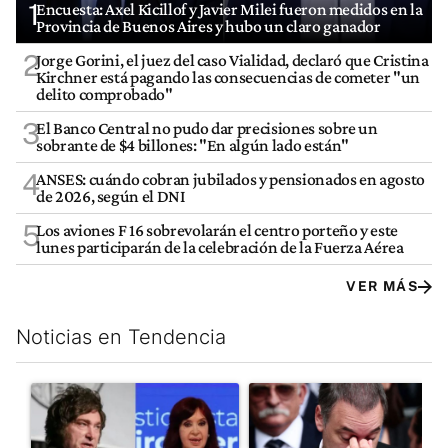
1
Encuesta: Axel Kicillof y Javier Milei fueron medidos en la
Provincia de Buenos Aires y hubo un claro ganador
2
Jorge Gorini, el juez del caso Vialidad, declaró que Cristina
Kirchner está pagando las consecuencias de cometer "un
delito comprobado"
3
El Banco Central no pudo dar precisiones sobre un
sobrante de $4 billones: "En algún lado están"
4
ANSES: cuándo cobran jubilados y pensionados en agosto
de 2026, según el DNI
5
Los aviones F 16 sobrevolarán el centro porteño y este
lunes participarán de la celebración de la Fuerza Aérea
VER MÁS
Noticias en Tendencia
Este listado muestra los artículos con más comentarios en los últim
Un artículo de tendencia con el título "Javier Milei celebra la j
Un artículo de tendencia con e