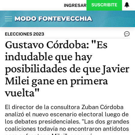
SUSCRIBITE
INGRESAR
Inicio
Ahora
Opinión
Actualidad
Política
Economía
Columnistas
Política
Pymes
Salud
ELECCIONES 2023
Ciencia
Protagonistas
Tecnología
Gustavo Córdoba: "Es
Cultura
Arte
Educación
indudable que hay
Internacional
Clima
Deportes
CARAS
Exitoina
Turismo
posibilidades de que Javier
Videos
Córdoba
Reperfilar
Milei gane en primera
Business
Noticias
Caras
vuelta"
Exitoina
Gaming
Vivo
Diario del Juicio
El director de la consultora Zuban Córdoba
analizó el nuevo escenario electoral luego de
los debates presidenciales. "Las dos grandes
coaliciones todavía no encontraron antídotos