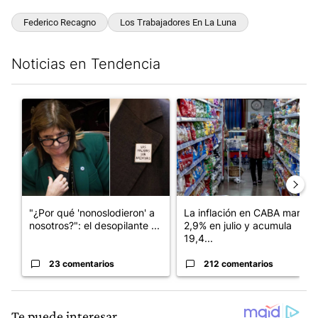
Federico Recagno
Los Trabajadores En La Luna
Noticias en Tendencia
Este listado muestra los artículos con más comentarios en los últim
Un artículo de tendencia con el título ""¿Por qué 'nonoslodieron
Un artículo de tendencia con 
"¿Por qué 'nonoslodieron' a
La inflación en CABA marcó
nosotros?": el desopilante ...
2,9% en julio y acumula
19,4...
23 comentarios
212 comentarios