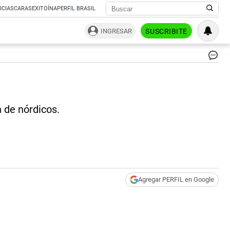
ICIAS
CARAS
EXITOÍNA
PERFIL BRASIL
INGRESAR
SUSCRIBITE
‘A
Cor
El
Ba
Ma
 de nórdicos.
|
pa
te
Agregar PERFIL en Google