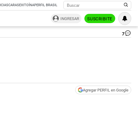
ICIAS
CARAS
EXITOÍNA
PERFIL BRASIL
INGRESAR
SUSCRIBITE
7
Pa
de
Tri
|
Ce
Agregar PERFIL en Google