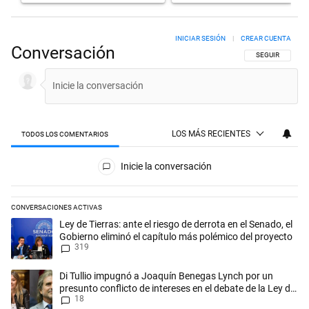
INICIAR SESIÓN
|
CREAR CUENTA
Conversación
SIGA ESTA CON
SEGUIR
LOS MÁS RECIENTES
TODOS LOS COMENTARIOS
Todos los comentarios
Inicie la conversación
CONVERSACIONES ACTIVAS
Este listado muestra los artículos con más comentarios en los últimos 
Un artículo de tendencia con el título "Ley de Tierras: ante el riesgo d
Ley de Tierras: ante el riesgo de derrota en el Senado, el
Gobierno eliminó el capítulo más polémico del proyecto
319
Un artículo de tendencia con el título "Di Tullio impugnó a Joaquín Be
Di Tullio impugnó a Joaquín Benegas Lynch por un
presunto conflicto de intereses en el debate de la Ley de
18
Tierras