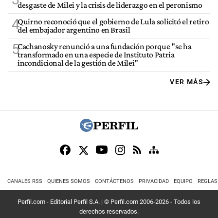
desgaste de Milei y la crisis de liderazgo en el peronismo
4
Quirno reconoció que el gobierno de Lula solicitó el retiro
del embajador argentino en Brasil
5
Cachanosky renunció a una fundación porque "se ha
transformado en una especie de Instituto Patria
incondicional de la gestión de Milei"
VER MÁS
CANALES RSS
QUIENES SOMOS
CONTÁCTENOS
PRIVACIDAD
EQUIPO
REGLAS
Perfil.com - Editorial Perfil S.A.
| © Perfil.com 2006-2026 - Todos los
derechos reservados.