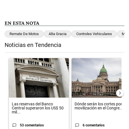
EN ESTA NOTA
Remate De Motos
Alta Gracia
Controles Vehiculares
Moto
Noticias en Tendencia
Este listado muestra los artículos con más comentarios en los últimos 
Un artículo de tendencia con el título "Las reservas del Banco Centr
Un artículo de tendencia con el t
Las reservas del Banco
Dónde serán los cortes por la
Central superaron los US$ 50
movilización en el Congre...
mil...
53 comentarios
6 comentarios