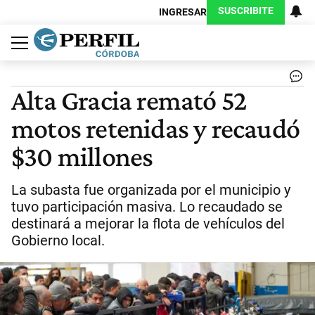
SUSCRIBITE
INGRESAR
Política
Economía
Judiciales
Sociedad
Cultura
Espectáculos
Deportes
Protagonistas
Alta Gracia remató 52
motos retenidas y recaudó
$30 millones
La subasta fue organizada por el municipio y
tuvo participación masiva. Lo recaudado se
destinará a mejorar la flota de vehículos del
Gobierno local.