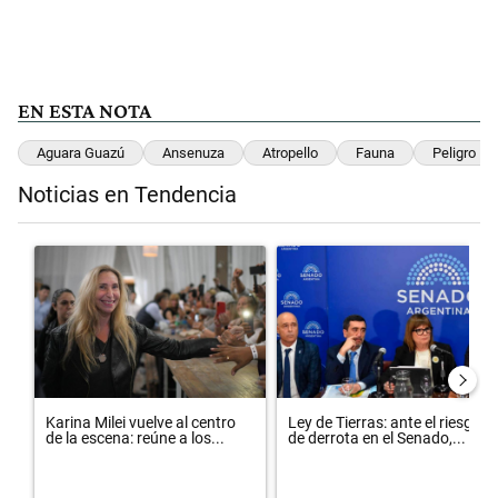
EN ESTA NOTA
Aguara Guazú
Ansenuza
Atropello
Fauna
Peligro De
Noticias en Tendencia
Este listado muestra los artículos con más comentarios en los últimos 
Un artículo de tendencia con el título "Karina Milei vuelve al centr
Un artículo de tendencia con el t
Karina Milei vuelve al centro
Ley de Tierras: ante el riesgo
de la escena: reúne a los...
de derrota en el Senado,...