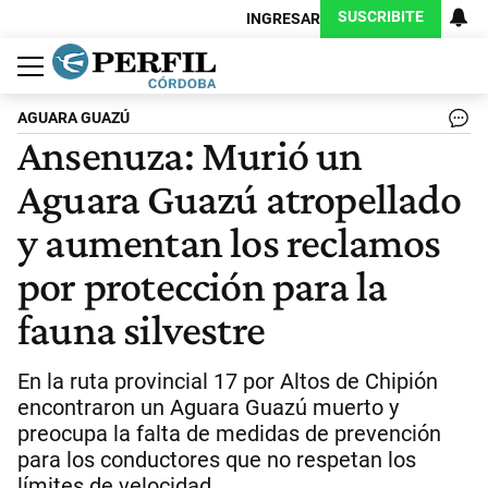
SUSCRIBITE
INGRESAR
Política
Economía
Judiciales
Sociedad
Cultura
Espectáculos
Deportes
Protagonistas
AGUARA GUAZÚ
Ansenuza: Murió un
Aguara Guazú atropellado
y aumentan los reclamos
por protección para la
fauna silvestre
En la ruta provincial 17 por Altos de Chipión
encontraron un Aguara Guazú muerto y
preocupa la falta de medidas de prevención
para los conductores que no respetan los
límites de velocidad.