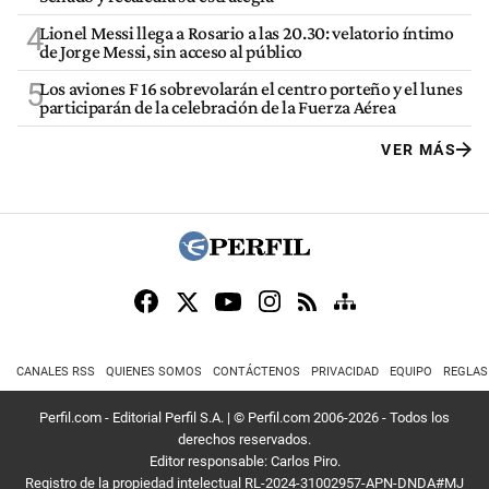
4
Lionel Messi llega a Rosario a las 20.30: velatorio íntimo
de Jorge Messi, sin acceso al público
5
Los aviones F 16 sobrevolarán el centro porteño y el lunes
participarán de la celebración de la Fuerza Aérea
VER MÁS
CANALES RSS
QUIENES SOMOS
CONTÁCTENOS
PRIVACIDAD
EQUIPO
REGLAS
Perfil.com - Editorial Perfil S.A.
| © Perfil.com 2006-2026 - Todos los
derechos reservados.
Editor responsable: Carlos Piro.
Registro de la propiedad intelectual RL-2024-31002957-APN-DNDA#MJ